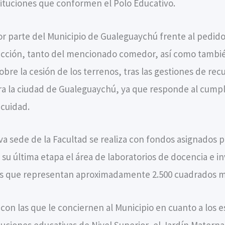
stituciones que conformen el Polo Educativo.
or parte del Municipio de Gualeguaychú frente al pedido
rucción, tanto del mencionado comedor, así como tambi
bre la cesión de los terrenos, tras las gestiones de rec
ara la ciudad de Gualeguaychú, ya que responde al cump
 cuidad.
va sede de la Facultad se realiza con fondos asignados 
su última etapa el área de laboratorios de docencia e i
ulas que representan aproximadamente 2.500 cuadrados m
on las que le conciernen al Municipio en cuanto a los es
tituciones educativas de Nivel Superior, el Jardín Matern