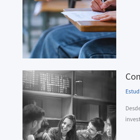
Con
Estud
Desde
inves