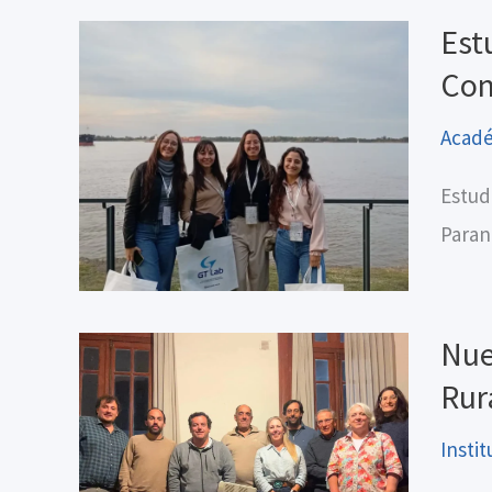
Est
Con
Acad
Estud
Paran
Nue
Rur
Instit