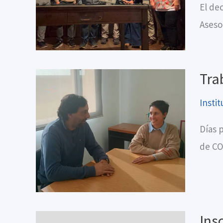
El de
Aseso
Tra
Instit
Días 
de CO
Ins