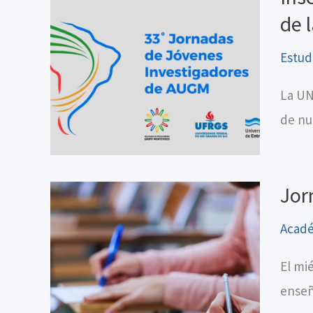
de 
Estud
La UN
de nu
Jor
Acad
El mié
enseñ