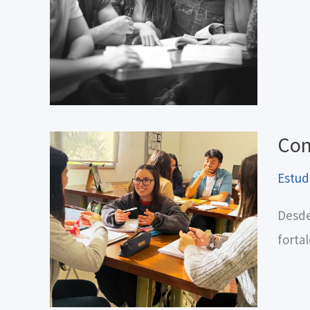
Con
Estud
Desde
forta