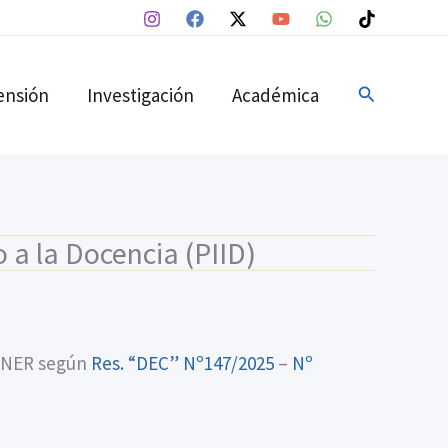
Buscar
ensión
Investigación
Académica
 a la Docencia (PIID)
) UNER según
Res. “DEC” Nº147/2025
–
Nº