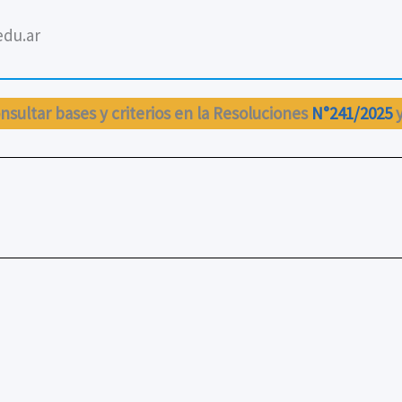
du.ar
nsultar bases y criterios en la Resoluciones
N°241/2025