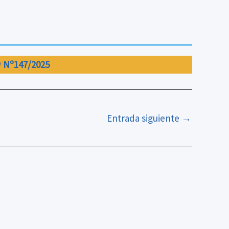
y
Nº147/2025
Entrada siguiente
→