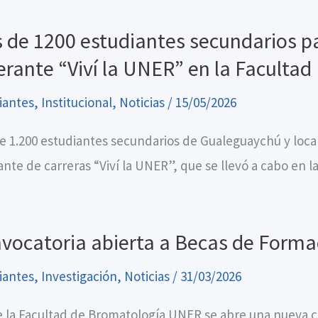
 de 1200 estudiantes secundarios par
nerante “Viví la UNER” en la Facultad
iantes
,
Institucional
,
Noticias
/
15/05/2026
e 1.200 estudiantes secundarios de Gualeguaychú y locali
ante de carreras “Viví la UNER”, que se llevó a cabo en l
vocatoria abierta a Becas de Formac
iantes
,
Investigación
,
Noticias
/
31/03/2026
 la Facultad de Bromatología UNER se abre una nueva c