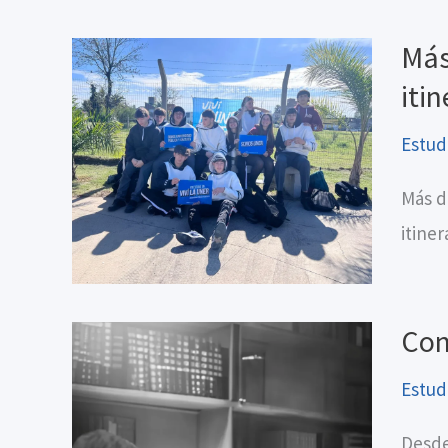
Más
iti
Estud
Más d
itiner
Con
Estud
Desde