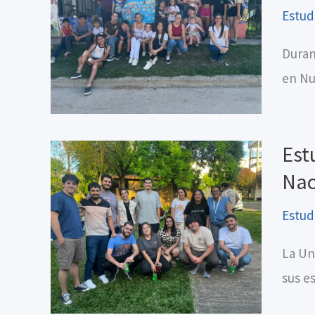
Estud
Duran
en Nu
Est
Nac
Estud
La Un
sus e