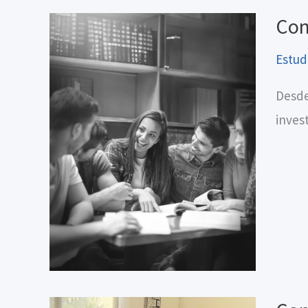
Con
Estud
Desde
inves