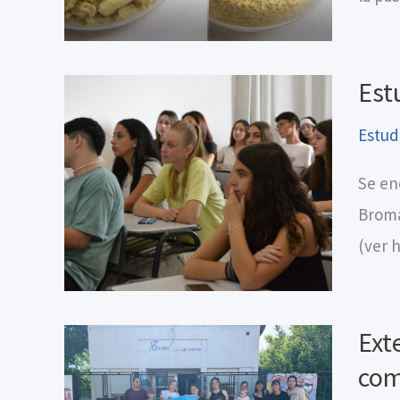
Est
Estud
Se en
Broma
(ver 
Ext
com