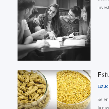
inves
Est
Estud
Se en
la pas