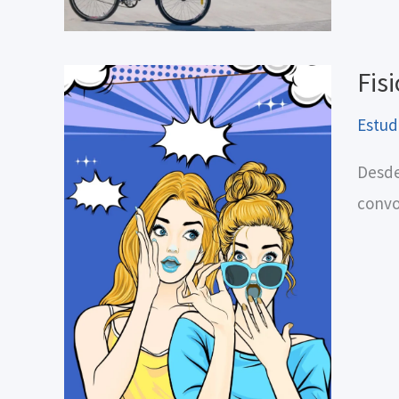
Fis
Estud
Desde
convo