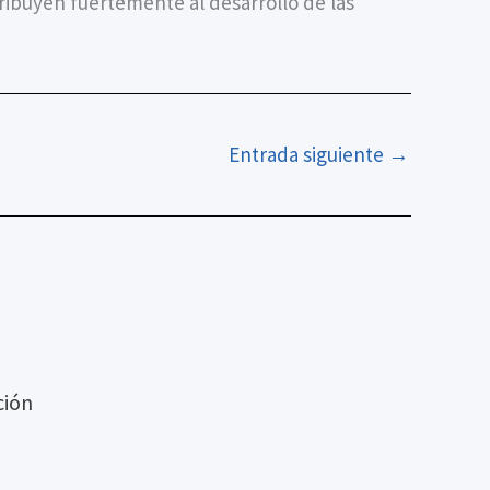
ribuyen fuertemente al desarrollo de las
Entrada siguiente
→
ción